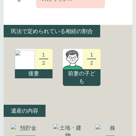
民法で定められている相続の割合
１
1
２
2
後妻
前妻の子ど
も
遺産の内容