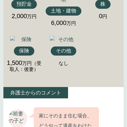
預貯金
株
土地・建物
2,000
0
万円
円
6,000
万円
保険
その他
1,500
万円（受
なし
取人：後妻）
弁護士からのコメント
家にそのまま住む場合、
どうやって遺産をわけた